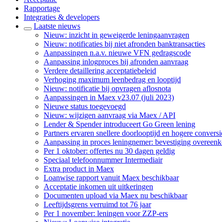
Rapportage
Integraties & developers
Laatste nieuws
Nieuw: inzicht in geweigerde leningaanvragen
Nieuw: notificaties bij niet afronden banktransacties
Aanpassingen n.a.v. nieuwe VFN gedragscode
Aanpassing inlogproces bij afronden aanvraag
Verdere detaillering acceptatiebeleid
Verhoging maximum leenbedrag en looptijd
Nieuw: notificatie bij opvragen aflosnota
Aanpassingen in Maex v23.07 (juli 2023)
Nieuwe status toegevoegd
Nieuw: wijzigen aanvraag via Maex / API
Lender & Spender introduceert Go Green lening
Partners ervaren snellere doorlooptijd en hogere conver
Aanpassing in proces leningnemer: bevestiging overeenk
Per 1 oktober: offertes nu 30 dagen geldig
Speciaal telefoonnummer Intermediair
Extra product in Maex
Loanwise rapport vanuit Maex beschikbaar
Acceptatie inkomen uit uitkeringen
Documenten upload via Maex nu beschikbaar
Leeftijdsgrens verruimd tot 76 jaar
Per 1 november: leningen voor ZZP-ers