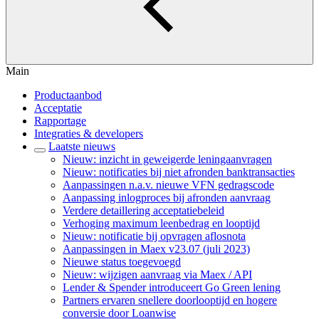
Main
Productaanbod
Acceptatie
Rapportage
Integraties & developers
Laatste nieuws
Nieuw: inzicht in geweigerde leningaanvragen
Nieuw: notificaties bij niet afronden banktransacties
Aanpassingen n.a.v. nieuwe VFN gedragscode
Aanpassing inlogproces bij afronden aanvraag
Verdere detaillering acceptatiebeleid
Verhoging maximum leenbedrag en looptijd
Nieuw: notificatie bij opvragen aflosnota
Aanpassingen in Maex v23.07 (juli 2023)
Nieuwe status toegevoegd
Nieuw: wijzigen aanvraag via Maex / API
Lender & Spender introduceert Go Green lening
Partners ervaren snellere doorlooptijd en hogere
conversie door Loanwise